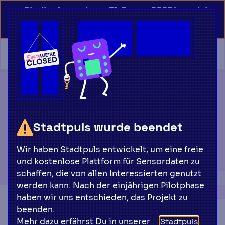
Stadtpuls wurde am 31. Januar 2023 beendet.
Erfahre mehr dazu in der Stadtpuls Story
Startseite
Accounts
Sensoren
Stadtpuls wurde beendet
Dokumentation
Wir haben Stadtpuls entwickelt, um eine freie
und kostenlose Plattform für Sensordaten zu
schaffen, die von allen Interessierten genutzt
werden kann. Nach der einjährigen Pilotphase
haben wir uns entschieden, das Projekt zu
beenden.
Mehr dazu erfährst Du in unserer
Zurück zu Sensoren
Stadtpuls